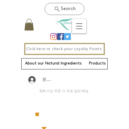
Search
Click here to check your Loyalty Points
About our Natural Ingredients
Products
New Pa
로그인
$28 이상 주문 시 무료 일반 배송